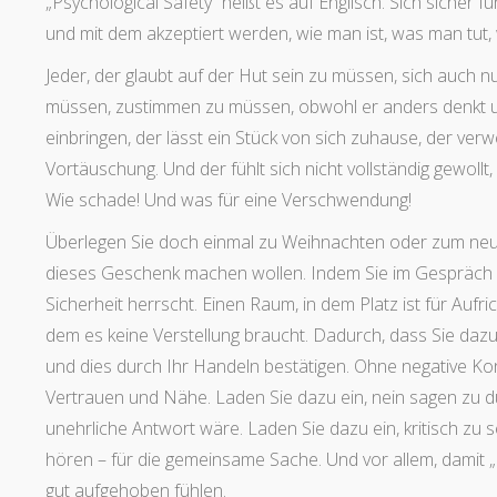
„Psychological Safety“ heißt es auf Englisch. Sich sicher f
und mit dem akzeptiert werden, wie man ist, was man tut,
Jeder, der glaubt auf der Hut sein zu müssen, sich auch nur
müssen, zustimmen zu müssen, obwohl er anders denkt un
einbringen, der lässt ein Stück von sich zuhause, der ver
Vortäuschung. Und der fühlt sich nicht vollständig gewollt,
Wie schade! Und was für eine Verschwendung!
Überlegen Sie doch einmal zu Weihnachten oder zum neuen
dieses Geschenk machen wollen. Indem Sie im Gespräch m
Sicherheit herrscht. Einen Raum, in dem Platz ist für Aufri
dem es keine Verstellung braucht. Dadurch, dass Sie dazu 
und dies durch Ihr Handeln bestätigen. Ohne negative 
Vertrauen und Nähe. Laden Sie dazu ein, nein sagen zu dü
unehrliche Antwort wäre. Laden Sie dazu ein, kritisch zu s
hören – für die gemeinsame Sache. Und vor allem, damit „I
gut aufgehoben fühlen.