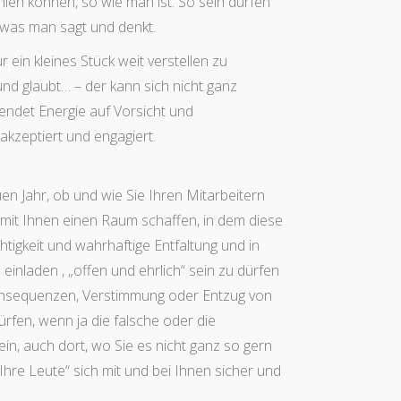
ühlen können, so wie man ist. So sein dürfen
 was man sagt und denkt.
 ein kleines Stück weit verstellen zu
d glaubt… – der kann sich nicht ganz
wendet Energie auf Vorsicht und
 akzeptiert und engagiert.
 Jahr, ob und wie Sie Ihren Mitarbeitern
it Ihnen einen Raum schaffen, in dem diese
chtigkeit und wahrhaftige Entfaltung und in
einladen , „offen und ehrlich“ sein zu dürfen
Konsequenzen, Verstimmung oder Entzug von
rfen, wenn ja die falsche oder die
ein, auch dort, wo Sie es nicht ganz so gern
hre Leute“ sich mit und bei Ihnen sicher und