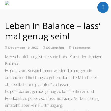
Home
Meine Arbeit
Leben in Balance – lass‘
Über mich
mal genug sein!
Partner
Referenzen
Dezember 10, 2020
SGuenther
1 comment
Kontakt
Menschenführung ist stets die hohe Kunst der richtigen
Blog
Balance.
Es geht zum Beispiel immer wieder darum, gerade
ausreichend Richtung zu geben, dann die Mitarbeiter
aber selbstständig „laufen“ zu lassen.
Es geht darum, gerade genug zu konfrontieren und
Feedback zu geben, so dass motivierte Verbesserung
entsteht, aber keine Entmutigung.