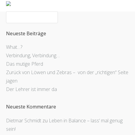
Home
Meine Arbeit
Über mich
Neueste Beiträge
Partner
What…?
Referenzen
Verbindung, Verbindung…
Kontakt
Das mutige Pferd
Zurück von Löwen und Zebras – von der „richtigen“ Seite
Blog
jagen
Der Lehrer ist immer da
Neueste Kommentare
Dietmar Schmidt
zu
Leben in Balance – lass‘ mal genug
sein!