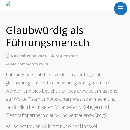
Home
Meine Arbeit
Glaubwürdig als
Über mich
Führungsmensch
Partner
Referenzen
November 30, 2023
SGuenther
Kontakt
No comments exist
Blog
Führungspersönlichkeit wollen in aller Regel als
glaubwürdig und vertrauenswürdig wahrgenommen
werden, und dies bezieht sich idealerweise umfassend
auf Worte, Taten und Absichten. Was aber macht uns
tatsächlich bei unseren Mitarbeitern, Kollegen und
Geschäftspartnern glaub- und vertrauenswürdig?
Wir selbst trauen vielleicht nur einer Handvoll