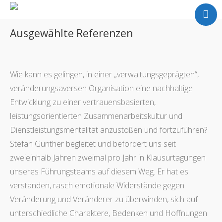
Home
Ausgewählte Referenzen
Meine Arbeit
Über mich
Partner
Wie kann es gelingen, in einer „verwaltungsgeprägten“,
Referenzen
veränderungsaversen Organisation eine nachhaltige
Entwicklung zu einer vertrauensbasierten,
Kontakt
leistungsorientierten Zusammenarbeitskultur und
Blog
Dienstleistungsmentalität anzustoßen und fortzuführen?
Stefan Günther begleitet und befördert uns seit
zweieinhalb Jahren zweimal pro Jahr in Klausurtagungen
unseres Führungsteams auf diesem Weg. Er hat es
verstanden, rasch emotionale Widerstände gegen
Veränderung und Veränderer zu überwinden, sich auf
unterschiedliche Charaktere, Bedenken und Hoffnungen