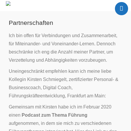
Home
Meine Arbeit
Partnerschaften
Über mich
Ich bin offen für Verbindungen und Zusammenarbeit,
Partner
für Miteinander- und Voneinander-Lernen. Dennoch
Referenzen
beschränke ich eng die Anzahl meiner Partner, um
Verzettelung und Abhängigkeiten vorzubeugen.
Kontakt
Blog
Uneingeschränkt empfehlen kann ich meine liebe
Kollegin Kirsten Schmiegelt, zertifizierter Personal- &
Businesscoach, Digital Coach,
Führungskräfteentwicklung, Frankfurt am Main:
Gemeinsam mit Kirsten habe ich im Februar 2020
einen
Podcast zum Thema Führung
aufgenommen, in dem sie mich zu verschiedenen